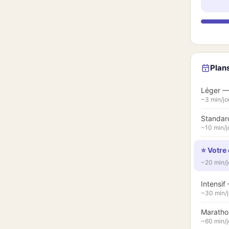
Plans
Léger — 
~3 min/jo
Standard
~10 min/j
⭐ Votre 
~20 min/jo
Intensif
~30 min/j
Marathon
~60 min/j