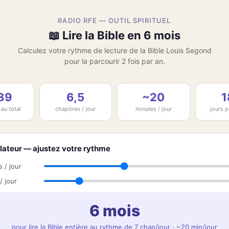
RADIO RFE — OUTIL SPIRITUEL
📖 Lire la Bible en 6 mois
Calculez votre rythme de lecture de la Bible Louis Segond
pour la parcourir 2 fois par an.
189
6,5
~20
1
 au total
chapitres / jour
minutes / jour
jours p
lateur — ajustez votre rythme
 / jour
/ jour
6 mois
pour lire la Bible entière au rythme de 7 chap/jour · ~20 min/jour