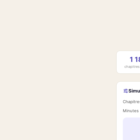
1 
chapitres
Simu
Chapitres
Minutes 