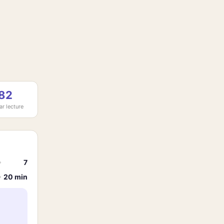
82
ar lecture
7
20 min