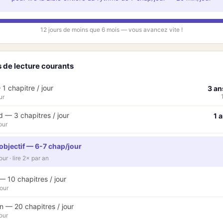
12 jours de moins que 6 mois — vous avancez vite !
 de lecture courants
1 chapitre / jour
3 an
ur
 — 3 chapitres / jour
1 
our
objectif — 6-7 chap/jour
ur · lire 2× par an
 — 10 chapitres / jour
our
 — 20 chapitres / jour
our